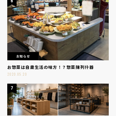
6
お知らせ
お惣菜は自粛生活の味方！？惣菜陳列什器
2020.05.20
7