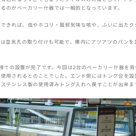
けるのがベーカリー什器では一般的となっています。
ができれば、虫やホコリ・風邪気味な咳や、ふいに出たク
には空気孔の取り付けも可能で、庫内にアツアツのパンを
様での設置が完了です。今回は
2
台のベーカリー什器を背
て使用されるとのことでした。エンド側にはトング台を設
まステンレス製の使用済みトング入れへ戻すことが出来ま