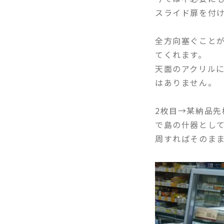
スライド扉を付
全方向塞ぐこと
てくれます。
天面のアクリル
はありません。
2枚目→某納品先
で島の什器とし
周すればそのま