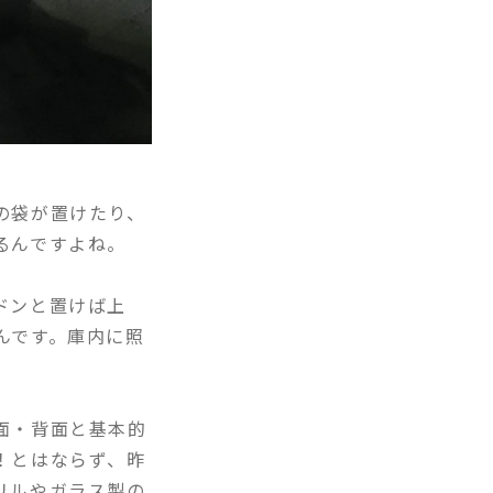
の袋が置けたり、
るんですよね。
ドンと置けば上
んです。庫内に照
面・背面と基本的
！とはならず、昨
リルやガラス製の