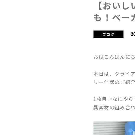
【おいし
も！ベー
2
ブログ
おはこんばんに
本日は、クライ
リー什器のご紹
1枚目→なにや
異素材の組み合