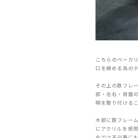
こちらのベーカ
口を締める為の
その上の鉄フレ
部・左右・背面
明を取り付ける
木部に鉄フレー
にアクリルを使
今では不必要に