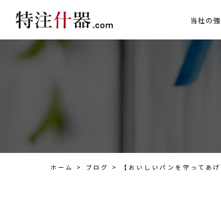
当社の強
ホーム
>
ブログ
>
【おいしいパンを守ってあ